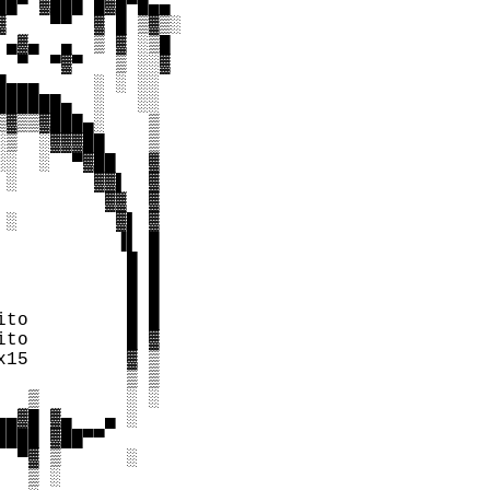
█▀ ▓███ █▓█▀█▄▄

    ▀▀  ▓ █ ▒▓▒░

▄▓▄  ▄  ▒ ▓ ░▒█

 ▀  ▀▓▀   ▒ ░░▓

▄▄▄     ░ ░ ░░

█████▄  ░   ░░

▓▒▒▓███▄░    ▒

▒  ░▓▓▓██    ▒

░  ░  ▀▓██   ▓

░       ▓▓▌  ▓

         ▓▓  ▓

░         ▓▌ ▓

          ▐▌ █

           █ █  

           █ █

           █ █

to         █ █

to         █ ▓

15         ▓ ▒

           ▒ ▒

  ▒        ░ ░

▄▓█ ▓▄   ▄ ░

███ ▓██▀▀

 ▀▓ ▒      ░

  ▒ ░
