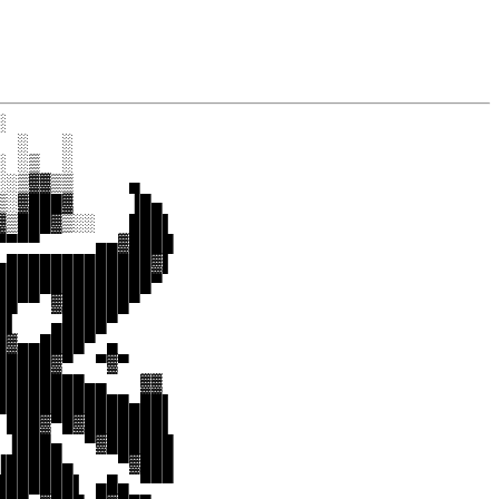


 ░   ░

 ░▒  ░

░▒▓▓▒▒     ▄

░▓███▓     ▐█▄

▒███▓▒░░   ███▌

▀▀▀     ▄▄▓████

█████████████▓▌

█████████████▀

█▀▀ ▓██████▀

▌   ▄████▀

▓▄▄████▀ ▄

████▓▀  ▀▓▀

███████▄▄   ▓▓

███████████▄██▌

███▓▀█▓███████▌

▐███▄  ▀▓██████

█████▄    ▀▓███

██████▌ ▄█▄ ▀▀▀
