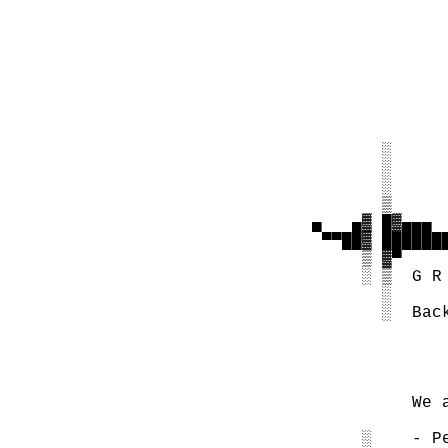
                
                
                
                
                
                
          ░     
          ░     
          ░     
          ▒     
   ▄   ▄▓ █▓▄▄▄ 
    ▀▀██▓ ██████
        ▒ ▓▀

        ░ ▒  G R 
          ░

          ░  Bac
             We 
        ░    - P