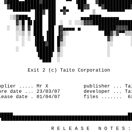
  ▓████▄▄█████▓████▌   ▀▀ ▐███   ▓████████████
   ▓███████████████▌  ▄    ██▓▓   ▀▓█████████▓
     ▀▀▀▀▀▀ ▐██▓ ██▌ ▀▓▀    ▀   ▒    ▀▀▀▀▀▀   
    ░▒▓███▄ ▐██  ██▌        ▄▄▄████▄▄▄▄▄▄     
      ▓▒█ █▌███  ██▌ ░  ░ ░░▒▓▓▓██████████████
   ░  ▒░▓ ▓ ███  ██ ▐▓▄▄▄▄ ▄      ██████▓▓▓▓██
      ░░▒ ▒ ███ ▐██ ▐▓▒░            ██▓▒▓▀▀▒▒▒
      ░ ░ ░ ▐██▌▐██ █▓░              ▓▒      ░
        ░   ▐███▓██ █▒░              ░░      ░
      ░      ██████ ▓░               ░        
             ▐████▌ ▒░               ░        
              ▀███  ░                         
                                              
          Exit 2 (c) Taito Corporation        
                                              
                                              
pplier ..... Mr X            publisher ... Tai
ore date ... 23/03/07        developer ... Tai
lease date . 01/04/07        files .......  6x
                                              
                                              
▄▄▄▄▄                                       ▄▄
▀█████████████████████████████████████████████
                                              
                  R E L E A S E   N O T E S : 