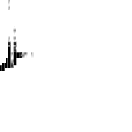
  ░

  ░

    ░

    ░

  ░ ░

  ▓ ▓

  █ ▓

  █░██▓▒░ ░

 ▐█▒█

███▓▀

▀
