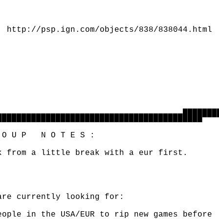
                                              
                                              
  http://psp.ign.com/objects/838/838044.html

                                              
                                              
                                              
                                              
                                              
                                              
                                              
                                      ▄▄▄▄▄▄▄▄
██████████████████████████████████████████▀▀▀▀
O U P   N O T E S :

k from a little break with a eur first.

are currently looking for: 

eople in the USA/EUR to rip new games before
