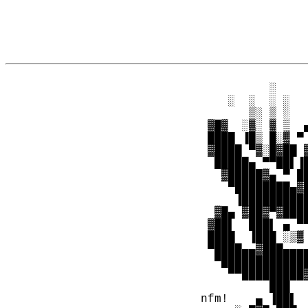
                
           ░    
     ░  ░  ░ ░  
        ▒░ ▒ ░  
  ▓█▓  ░▓░ ▓ ▒  
  ████ ▐█▒ █░▓ ▀
  ▓████ ▀▓░█▓██ 
   █████▄ ▀▀██▌▐
    ▓█████▓▄ ▀ █
     ▀████████▄▓
      ▐█████████
   ▓█▄ ▓██▓▀▓███
  ▓██▌  ███▌ ▄ ▀
  ████  ▐███ ░▒▓
  ▀████▄▄▓███▄▄▄
   ▀████████████
     ▀▀█████████
           ███  
 nfm!    ▄ ▐██▌ 