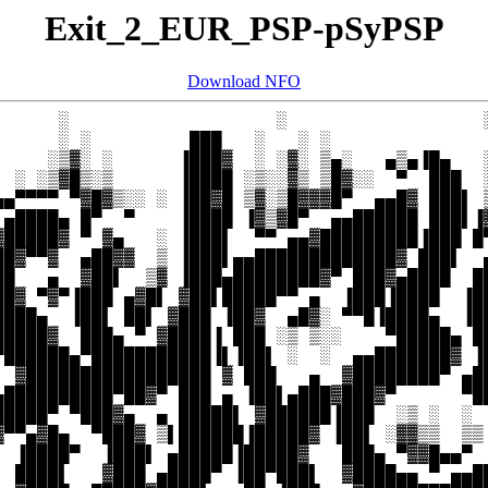
Exit_2_EUR_PSP-pSyPSP
Download NFO
      ░                   ░                  ░
      ░ ░         ███   ░   ░ ░               
     ░▒▓░ ░      ▐███▓  ░ ░▓░ ▒▄░   ▄▒▄▐█▄   ░
  ░ ░▒▓█▒░▒      ▐████ ░▒░░▓▒ ▒█▓░░  ▀  ███  ░
▄▄▀▀▀▀ ▀▓█▓▒░░ ░ ▐██▓█ ▒▓░▒█▓▓▓█▀  ▄▄█▓ ███▌ ▒
 ▄████▄ █▀  ▀    ▐████ ▐▓▒▓█▀  ▄▄██████ ███▌▐▓
▓█████▓ ▀ ▓▄   ░ ▐███▌  ▀▀ ▄▄▓█████████▐███ █▀
██▓▀▀▓  ▄██▓▓  ▒ ▐███▌▄▄█████████████▓ ███▌  ▄
██   ▄  ▓██▌  ▒▓ ▐███▄████████▓▀ ███▓▄████  ██
██▓ ▀▓▀▐███ ▄▓█▌ ▓██▌█████▀▀ ▄  ▐███▐████  ▐██
████▄  ▐██▌ ██▌ ▓███ ▐██▓  ▄█▓░ ▀▀█▐████▄  ▐██
█████▓  ███▄ ▀ ▓████▐ ███ ░▒ ▒░░    ▀█████▄ ██
▀██████▄▀███████████▐▌▐██▌ ░  ░  ▄▄███████▓ ▐█
  ▓█████████████████ ▓ ███   ▄  ▓████████▀ ▄██
▄██████████▀██▓▀ ███ ▄ ▐██▌▄███▓███▓▀      ▀██
█████▀ ▀███▓▄  ▄ █████▌ ▓██████▐███  ░▒ ░  ░  
▓▀▀▄▓█▄  ▀███▓ ▒▌██████▐█████▓ ▐██▌ ░▓▓▒▒  ▒▒ 
  ▐████▀  ▐███▌ ▄█████▐█████▓   ███▄ ▀▓▓█▄▄▀ ▐
  ████▌   ▓███ ▄████▀ ▐██▀███▌  ▓████▄▄ ▀ ▄▄██