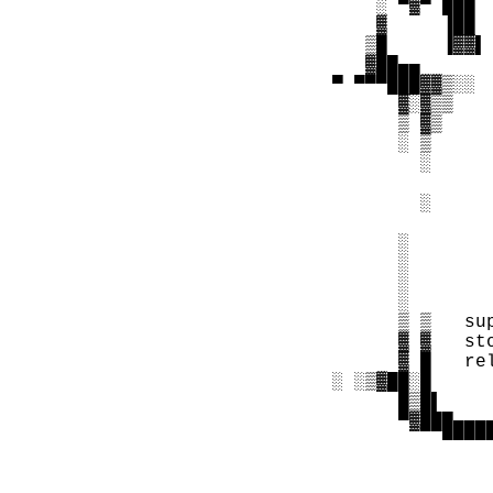
      ░ ▀▓▀ ███ 
      ▓     ▐██ 
     ▒█     ▐▓▓▌
     ▓██▄▄      
  ▀ ▀▀▀███▓▓▒░░ 
        ▓░▓▒▒   
        ▒ ▓▒    
        ░ ▒     
          ░     
                
          ░     
                
        ░       
        ░       
        ░       
        ░       
        ▒ ▒   su
        ▓ ▓   st
        ▓ █   re
  ░ ░▒▓██░█     
        █▒█▌    
        ▀▓███▄▄▄
            ▀▀▀▀
                
                