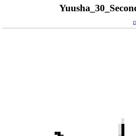
Yuusha_30_Sec
D
                                                      ░
                                                     ▐
                                                     █
                                                    ▐▌              ░
                                                    █▌             ░
                                                    █▌            █
                                                   ▐█            ▐▓
                                                   ██            █
                                                   █▓        ▓  ▐▌
                                                  ▐█▌       ▓  ░█
                                                  ██       ▐▌  █▌
                                                  █▓       █  ▐█
                                                 ▐█▌      ▐▌  █▌
                                                 ██       █  ▐█
                                                ▐█▓      ▐▌  █▌
                                                ██▌      █  ▐█
                               ░               ▐██      ▐▌  █▌
                              ░█               ██▓      ▓  ▐█
         ▄▄                   ░█              ▐██▌     ▐▌  █▌
          █▓                  ▒█              ▓██     ▐▓  ▐█
           ██                 ▒█              ██▓     █  ░█▌
            ██                ▒█▐            ▐██▌    ▐▌  ██
            ▐█▓               ▒█▓            ▓██     █  ▐██                  ░
           ▀▄███▄             ▓██            ███    ▐▌  ▓█▌                ░▓
             ▀███▓            ▓██           ▐██▓    ▓  ▐██                ▓▒
             ▀▄▀██▓          ▐███           ███▌   █  ▄▓█▓               █▓
              ▐████▓          ▓██░         ▐███   █▌ █▒██▌              █▓
               █████▓         ▓██▓         ▒██▒  ▄█  ▒▓██              █▓
                █████▓        ▓▓█▓▓        ██▓▌ ▄█▌ █▒██▌             █▓
                 █████▓     ░▓▓▓▓▓        ▐███ ▐██ █▒▓██             ▓█░      ░
                  █████▄    ░▒▓▓▒█        ▒█▓█▌▓█▌ █▒██▓▄           ▓█▌
                   █████▓   ▒▒▒▓▓█       ▐██▓█▓██ █▒▓██▀           ░█▓
                    ██▓██   ▓▒▒▒▓▓  ▒    ▒██▓▓██▒▐▓▓██▓           ░██▌      ░
                    ▐██▓█▓  ▓▓▒▒▒▓ █░   ▐████▓██ ▐▓██▓▀           ███      ░
                     ██▓▓█▓ ▒▓▓▒▒▒▒█    ▒███▓▓█▌ █▓██            ███▓     ▐
                     ▐██▓██ ▒▒▓▓▓▒▒█    ████▓██ ▓███▓        █▄▄████▌    ▐░
                      ██▓██▓░▒▒▓▓▓█▒   ▐███▓██ ▐██▓█▌         ▀██▓██     ▓
                      ▐█████▓░▒▒▓▓█    ▒██▓██▌ ▓█▓██          ▐█▓██▓    ▐▓
                       ██████▓▓▒▒▓▓▓  ▐██▓███ ▐██▓█▓         ▄██▓██▌    █
                      ▐███▓███▓▓▒▒▓▒█ ▒█▓███▌▐▓██▓█▌        ▓██▒▓██▌   ▓▌
                      ▀ ████▓██▓▓▓▒▓█▐██▒███▌███▓▓█▌       ▐███▒▓██   ░█
                        ▐████▓██░▓▓▓▓▒█▓████████▓██       ▄▀▐█▒▓██▓  ▐▓▌
                   ▄    ▐████▓█▒▒░▓▓██▒▓█▓███▓██▓█▓        ▄▓█▒▓██▌  ▓▌
                  █▌    ██████▓█▓█░░██░██▓██████▓█▌      ▄▓██▒▓███  ▐█
                 ▐█    ▀ ████▓████░ ██░█▒██████▓▓█     ▄▀████▒▓██▓  █▌
                 █▌      ▐███▓█▓██▓▒█░░█░█████▓▓█▌       ▐██▒▓███▌ ▐█
                ▐█   ▄    ███▓█▓█████░█▒░██▓█▓▓█▀    ▄  ▄█▒▒▒██▓▀  █▓
                ██  █▌ ▄▌ ██▓█▓█████░░█ ████▓█▀       ▓██▒▓█▒██▌  ▐█
               ▐██▌▐▓ █▓ ▐█▓████████░██ ████▒▌  ▄▀   ▄█▒▒▓█▒▓█▓   █▌
               ▐██▌█▓▌██▄█▒███▒████░░█▒░███▓▒█▄█  ▄▓██▒▓██▒▓██▌  █▓
 ▐             ▐█▓▌██▓█▒█▓███▒██▓██░██ ███▒▓██▓  ▓██▒▒▓███▒▓█▓  ▐█
  █          ▐ ▐█▓▌▐██░▓▓████░█▒██░░██ ██▓░███  ▐██▒▓████▒▓██▌  █▌
   █         █▌ ██▓▒█▒▓██████░█ ██░▓█ ██▒▒███▌  ▓█▒▓████▒▓██▀  █▓
   ▐█▒       ██ ▐██▓▒▓█████▒▒▒▓▓█░░█ ░█▒▒██▒█ ▄███▒▓███▒▓██▌  ██
    ▐█▒      ▐█▓ ███▓█████▒███▒██░▓█ ██▒█▓░██▓███▒▓████▒█▓▀  █▓
     ▐█▒      ██▓▓█▒████▒▒▒███▒█░░██████ ▓▓█████▒▓████▒▓█▌  ██
      ▐█▒     ▐██ ▒████▒███▒██▒█░▓██▓███▓█▓████▒▓████▒▓█▀  ██
       ▐█▓▒    █▒▓████▒▒▒███▒▒█░░██▒███░█▒████▓▒████▒██▌  ██░     ▄▄
        ▐█▓█   ▒███▓▓▒███▒██▒██░▓██▒███░█░█▓▓▓▒▓███▓█▓▀ ███░    ▄▀
         ▐█▓█▒ █▓▓▓▓▒██▒▒█▒▒██░░██▒███░██ ▓▓█▒▒█████▀ ▒███    ▄▓▀
          ▐█▓▓█▓▓████▒▒██▒██▒█░▓██▒██░███▒ ▓▓▒█████▄▒████   ▄█▓      ▌
           ▐███▓███▒▒██▒██▒█▒█░▓█▒██░░███▒▌█▓▓▓████▓███▒  ▄█▓▀      ▓
    ▄       ▐█▓███▒██▒██▒██▒█▒░████░░███▒▓█▐▓▓▓▓█▓▓███▓ ▄███      ▄█▌
     ▀▄▄    ▐████▓▓▓▓█▒█▒█▒██░▓███░░░▒█▒▓██▌███▓▓██████████▌    ▄██▓
       ▀█▓▄▄██▓▓▓████▓█▀  ▀█▒░███░░░██▒▓████▐█▓██████████▓▀ ▄▄███▓▀
         ▀██▓▓ ▄██████▌▄▌  █░▓█▓░░░██▓▒█▓▒▓█▌▀█▓▓███████▓▄█████▓▀  ▄
           ▀█▓████▀█ ███▓ ▐█░██░░░██▓▒████▒▒   ▀▀▀  ▀████████▓▀   ▄▀
             ▀█▀ ▀ ▄▓██▀▄ █░░█░░░██▓▒▒█▓▒▒██▌   ▄██▄▄ █████▓▀▄▀ ▄█  ░
              ▀ ▄ ▄▓███▀  █░▓▓░░██▓▓▒█▓███▒▒   ▐████▓▓▄▄███▄▀ ▄█▀ ▄▒
                ▓███▄   █▓█░▓░░██▓▓██░░░░░█▒ ▐▄█▓█████▓▓██▓▀▄█▀ ▄▀
                 ▓█▀   ▒▓█▒░░░██▓▓██░▓█▓▓▒░█▌ ▀██▓▓██▓▓██▀▄██▄▓▀
                 ▐▌    █▓█░░░██▓▓██░▓████▓▒░    ▀█▓▓▓████████▀
                       ▒█▒░░██▓▓██░▓█▓████▓░     ▐████████▓▀
                      ░██░░██▓▓██▒▓░▓██████▓█▌    ▓███▓▀▀
                      ██▒░███▓█▒▓▓▓▓░▓███▓▓█▓█     ▀▀
                     ▐█▒░▒██▓▓█▒▓█▓▓▓░▓█▓███▒▌
                     ▐█▓▒██▓▓█▓▒█▓▓▓▓▒░▓████░▓
                      ▀█▓▓█▓█▓▒▒█▓▓▓▒░▓█████░░▓▄ ▄
                        ▀▓▓██▒▓█▓▓▓▒░▀▄████░░▓▓▓▀
                          ▒░█▓▓▒▒▒▒░▓█████░░▓▓▀
                             ▓▓▓▒░▓██████░░▓▓▌
                              ▓░▓██████░░░▒▓█▒
                   ▄▄▓▓██▄  ▄▄▓██████░░░▓▓██▒▒▓
                  █▓█▀▀▀████▄█████░░░░▓▓███▓▒▓█
                   ▀  ▄▄▄█████░░░░░▓▓▓████▓▒▒██
                   ▄▓▓█████▓▒░▀▓▓▓███████▓▒▒▓██▌
                  ▐▓█▀  ▄███▀  ▐█████████▓▒▒███▌
         ▄▄▄███▄▀▄ ▀▌ ▄▓█▀     ▓████▓███▓▒▒▓███▌
      ▄█████████▌▐▌   ▀█▌     ▐█▓▓███▓▓▓▒▒▓███▓                             ▄
     █████▀   ▀██▐▌     ▀     ▐██▓▓█▓▓▒▒▒▓█▀▀▓▌           ▄▄▄▄▄▄▄███████▀▄▄▀▄▀
    ▐████▌     ███            ▐███▓▓▒▒▒▓▓▀ ▄▄     ▄  ▄▄▄ ▀▄████████████████▀▄▄
    █████▌     ███     ▄█ ▄█▄  ▀▀██▓▓▓▀▀  ███▌   ██▌ ▀██████████████████████▀
   ▐██████     ██▌   ▄██▌ ███  █  ▀█▀ ▄█ ▐███▌  ▐██    ▀▀███████████████▀▀
   ███████▌   ▐██▌  ▐███  ███  █▌   ▄██▌ ████▌  ██▌ ▄▄   ▐█████████████
   ████████  ▄███   ████▌▐███  █▌  ████  █████ ▐██ ▐██▌ ▌ ▀███████████▌
   ████████▄████▌  ▐██▀█▌▐███  █▌ ▐████▌ █████ ██▌ ███ ▐▐   ▀▀  ▀█████▌
   ██████████████  ██▀ █▌▐███▄███ ██ ▐█▌ █████▌██▌▐██▌ ▌█        ▐████▌
   ██████████████▌ ██ ▄█▌▐██████▌ █▌ ▄██ ████████▌▐██▌ ▐█▌       ▐████▌
   ▐████████▀▀▀███ ▐