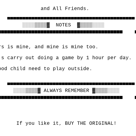
              and All Friends.

   ▀▀▀▀▀▀▀▀▀▀▀▀▀▀▀▀▀▀▀▀▀▀▀▀▀▀▀▀▀▀▀▀▀▀▀▀▀▀▀▀▀▀ 
        ░░░░▒▒▒▒▓  NOTES  ▓▒▒▒▒░░░░

▄▄▄▄▄▄▄▄▄▄▄▄▄▄▄▄▄▄▄▄▄▄▄▄▄▄▄▄▄▄▄▄▄▄▄▄▄▄▄▄▄    ▄
rs is mine, and mine is mine too.

's carry out doing a game by 1 hour per day.

ood child need to play outside.

   ▀▀▀▀▀▀▀▀▀▀▀▀▀▀▀▀▀▀▀▀▀▀▀▀▀▀▀▀▀▀▀▀▀▀▀▀▀▀▀▀▀▀ 
     ░░░░▒▒▒▒▓ ALWAYS REMEMBER ▓▒▒▒▒░░░░

▄▄▄▄▄▄▄▄▄▄▄▄▄▄▄▄▄▄▄▄▄▄▄▄▄▄▄▄▄▄▄▄▄▄▄▄▄▄▄▄▄    ▄
      If you like it, BUY THE ORIGINAL! 
