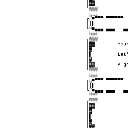
  │▓▓

  └▒▒▒          
   ░░░

  ┌░■▀▀▀ ▀▀▀▀▀▀ 
  ││▌           
  └░■▄▄▄ ▄▄▄   ▄
   ░░░

  ┌▒▒▒

  │▓▓        You
  │▓

  │▌         Let
  │▓

  │▓▓        A g
  └▒▒▒

   ░░░

  ┌░■▀▀▀ ▀▀▀▀▀▀ 
  ││▌           
  └░■▄▄▄ ▄▄▄   ▄
   ░░░

  ┌▒▒▒    

  │▓▓       

  │▓        

  │▌            
  │▓           

  │▓▓
