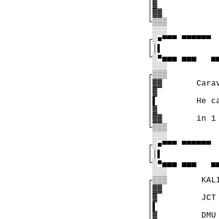
  │▓

  │▓▓

  └▒▒▒

   ░░░

  ┌░■▀▀▀ ▀▀▀▀▀▀ 
  ││▌           
  └░■▄▄▄ ▄▄▄   ▄
   ░░░

  ┌▒▒▒

  │▓▓       Cara
  │▓

  │▌        He c
  │▓

  │▓▓       in 1
  └▒▒▒

   ░░░

  ┌░■▀▀▀ ▀▀▀▀▀▀ 
  ││▌           
  └░■▄▄▄ ▄▄▄   ▄
   ░░░

  ┌▒▒▒       KAL
  │▓▓

  │▓         JCT
  │▌

  │▓         DMU