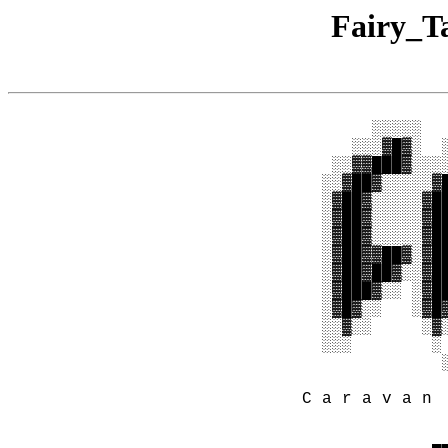
Fairy_T
         ░░░░░  
       ░░░▓█▓░  
     ░░▓▓███▓░░░
    ░░▓██▓░░░░░▓
    ░▓██▓░░░░░▓█
    ░▓██▓░░░░░▓█
    ░▓██▓░░░░░▓█
    ░▓██▓▓██▓░▓█
    ░▓██▓██▓░░▓█
    ░▓███▓░░ ░▓█
    ░▓█▓░░   ░▓█
    ░░▓░░     ░▓
    ░░░        ░
                
                
  C a r a v a n 
                
                