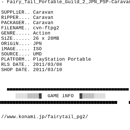
 - Fairy_Tail_Portable_Guild_2_JPN_PSP-Caravan
SUPPLiER.. Caravan

RiPPER.... Caravan

PACKAGER.. Caravan

FiLENAME.. cvn-ftpg2

GENRE..... Action

SiZE...... 26 x 20MB

ORiGiN.... JPN

iMAGE..... ISO

SOURCE.... UMD

 PLATFORM.. PlayStation Portable

RLS DATE.. 2011/03/08

SHOP DATE. 2011/03/10

   ▀▀▀▀▀▀▀▀▀▀▀▀▀▀▀▀▀▀▀▀▀▀▀▀▀▀▀▀▀▀▀▀▀▀▀▀▀▀▀▀▀▀ 
      ░░░░▒▒▒▒▓  GAME iNFO  ▓▒▒▒▒░░░░

▄▄▄▄▄▄▄▄▄▄▄▄▄▄▄▄▄▄▄▄▄▄▄▄▄▄▄▄▄▄▄▄▄▄▄▄▄▄▄▄▄    ▄
://www.konami.jp/fairytail_pg2/
