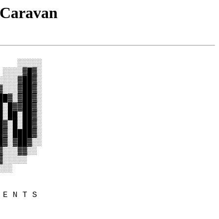
-Caravan
   ░░░░░

░░░░▓█▓░

░░░▓██▓░

░░░▓██▓░

█▓░▓██▓░

░█▓▓██▓░

░██░██▓░

▓░█░██▓░

▓░████▓░

▓░▓██▓░░

░░░▓▓░░

░░░░░

░░

E N T S
