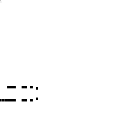


  ▀▀▀  ▀▀ ▀ ■

▄▄▄▄▄  ▄▄ ▄ ■
