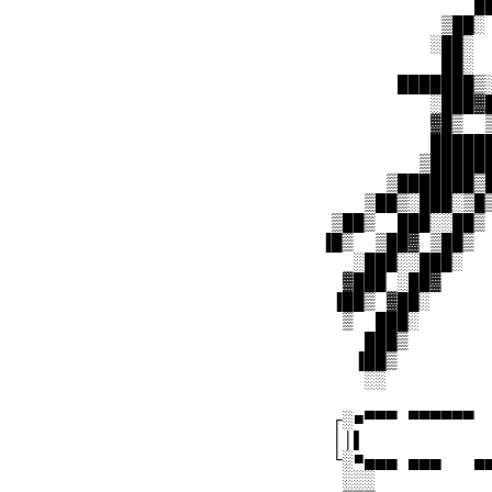
               █
            ▒██░
           ░██░ 
            ██░ 
        ███████▒
           ░███▓
           ▓█▒  
           █████
          ▒█████
       ▒███████▒
     ▒██▒░███░▒█
  ▒██▒  ███░░██▒
 ▐█▒  ▒██▓ ▒██▒ 
    ░███░░███░  
   ▓███ ░██▓    
  ▐██▒ ▓██░     
   ▒  ███░      
     ███▒       
    ▐██▒        
     ░░          
  ┌░■▀▀▀ ▀▀▀▀▀▀ 
  ││▌           
  └░■▄▄▄ ▄▄▄   ▄
   ░░░
