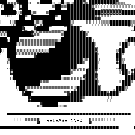
███▒▒▒▓███▒  ░████▒ ▒█▒░▒███▓░█████████▓▒▒░

 ▒███▒ ▓██        ▒██▒▒████████▓▒░░░░▒▒▒▒▒▒▒░░
 █████░▒███▒░   ░█████████████████▓▓▓▓▓▓▓█████
  ░▒░  ██▒░████████▒░███████████▓▓▒▒▒░

░   ░▒██████▒░▒█████████▒    ░░░░░▒▒▒███████▒▒
████████▓░ ░▓████▒░░░░▒████▒               ░▒█
▒▒▒████████▓▒▒░░░░░░░▒███████▒

███░███▒░░░░░░░░░░░░▒██████████░          ▒███
██████▒▒▒▒▒▒▒▒▒▒▒▒▒█████████████░       ▒██▒ ▒
█░ ███▒▒▒▒▒▒▒▒▒▒▒███████████████▓      ▒██    
▒  ███▒▒▒▒▒▒▓████████████████████░     ██▒    
   ▒████████████████████████▒░███░     ▓█▒    
   ░██████████████████████▒░░▒███░     ▒██▌  ▒
    ▓███████████████████▒░░░░███▓       ▒██░▓█
    ░████████████████▒░░░░░░▓███▓        ░████
     ░████████▒▒▒░░░░░░░░░░██████░      ░███░

      ░██▒░░░░░░░░░░░░░░░▒███████▓    ░███▒

        ▓██▒░░░░░░░░░░▒▓████████████▓███▒

          ▓████████████████▓░       ░░

            ░▓█████▒▒░

   ▀▀▀▀▀▀▀▀▀▀▀▀▀▀▀▀▀▀▀▀▀▀▀▀▀▀▀▀▀▀▀▀▀▀▀▀▀▀▀▀▀  
     ░░░░▒▒▒▒▓  RELEASE iNFO  ▓▒▒▒▒░░░░

▄▄▄▄▄▄▄▄▄▄▄▄▄▄▄▄▄▄▄▄▄▄▄▄▄▄▄▄▄▄▄▄▄▄▄▄▄▄▄▄     ▄