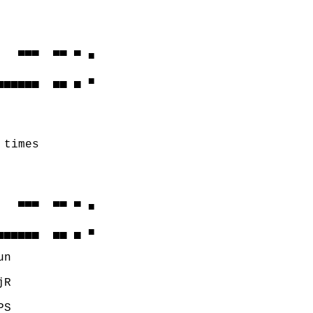
  ▀▀▀  ▀▀ ▀ ■

▄▄▄▄▄  ▄▄ ▄ ■

times

  ▀▀▀  ▀▀ ▀ ■

▄▄▄▄▄  ▄▄ ▄ ■

n

R

S
