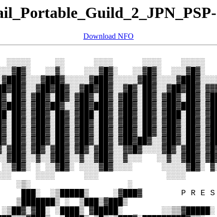
ail_Portable_Guild_2_JPN_PSP
Download NFO
  ░░░░░     ░░      ░░░░      ░░░░    ░░░░░   
░░░▓█▓░   ░░▓░    ░░░▓█▓░   ░░▓█▓░  ░░░▓█▓░   
░▓███▓░░░▓███▓░░░░░▓███▓░░░░░▓██▓░░░░▓███▓░░░░
██▓██▓░░▓██▓██▓░░▓██▓██▓░░▓█▓░██▓░░▓██▓██▓░▓▓▓
█▓░██▓░▓██▓░██▓░▓██▓░██▓░▓██▓░██▓░▓██▓░██▓░▓██
█▓███▓░▓██▓██▓░░▓██▓███▓░▓██▓░██▓░▓██▓███▓░▓██
██░██▓░▓██▓░██▓░▓███░██▓░▓██▓░██▓░▓███░██▓░▓██
█▓░██▓░▓██▓░██▓░▓██▓░██▓░▓██▓░██▓░▓██▓░██▓░▓██
█▓░██▓░▓██▓░██▓░▓██▓░██▓░▓██▓░██▓░▓██▓░██▓░▓██
█▓░██▓░▓██▓░██▓░▓██▓░██▓░▓██▓██▓░░▓██▓░██▓░▓██
▓░▓██▓░▓█▓░▓██▓░▓█▓░▓██▓░░▓▓█▓░░░░▓█▓░▓██▓░▓█▓
░░▓██▓░░▓░░▓██▓░░▓░░▓██▓░░▓░░░   ░░▓░░▓██▓░▓█▓
 ░░▓█▓░ ░ ░░▓█▓░ ░░░░▓█▓░░░░      ░░░░░▓█▓░ ▓░
░░░     ░░░░      ░░░              ░░░░

    ░▒░                    ░

     ███░  ░▒█████▒     ░▓███▓        P R E S 
    ▒███████▒ ░  ▒███▒▓███▒

 ░▒██▓░▓██░ ░████▒ ▓█████░        ░░▒▒▓█████░
