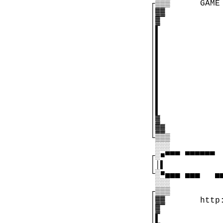
  ┌▒▒▒      GAME
  │▓▓

  │▓             
  │▌             
  │▌             
  │▌             
  │▌             
  │▌             
  │▌             
  │▌             
  │▌             
  │▌            
  │▌             
  │▓             
  │▓▓

  └▒▒▒

   ░░░

  ┌░■▀▀▀ ▀▀▀▀▀▀ 
  ││▌           
  └░■▄▄▄ ▄▄▄   ▄
   ░░░

  ┌▒▒▒

  │▓▓       http
  │▓

  │▌
