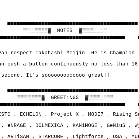
   ▀▀▀▀▀▀▀▀▀▀▀▀▀▀▀▀▀▀▀▀▀▀▀▀▀▀▀▀▀▀▀▀▀▀▀▀▀▀▀▀▀▀ 
        ░░░░▒▒▒▒▓  NOTES  ▓▒▒▒▒░░░░

▄▄▄▄▄▄▄▄▄▄▄▄▄▄▄▄▄▄▄▄▄▄▄▄▄▄▄▄▄▄▄▄▄▄▄▄▄▄▄▄▄    ▄
van respect Takahashi Meijin. He is Champion.

an push a button continuously no less than 16 
 second. It's sooooooooooooo great!!

   ▀▀▀▀▀▀▀▀▀▀▀▀▀▀▀▀▀▀▀▀▀▀▀▀▀▀▀▀▀▀▀▀▀▀▀▀▀▀▀▀▀▀ 
      ░░░░▒▒▒▒▓  GREETiNGS  ▓▒▒▒▒░░░░

▄▄▄▄▄▄▄▄▄▄▄▄▄▄▄▄▄▄▄▄▄▄▄▄▄▄▄▄▄▄▄▄▄▄▄▄▄▄▄▄▄    ▄
ISTO , ECHELON , Project X , MODE7 , Rising Su
 , eNRAGE , DOLMEXICA , KANiMOGE , GeNiuS , Wj
 , ARTiSAN , STARCUBE , Lightforce , USA , MUP