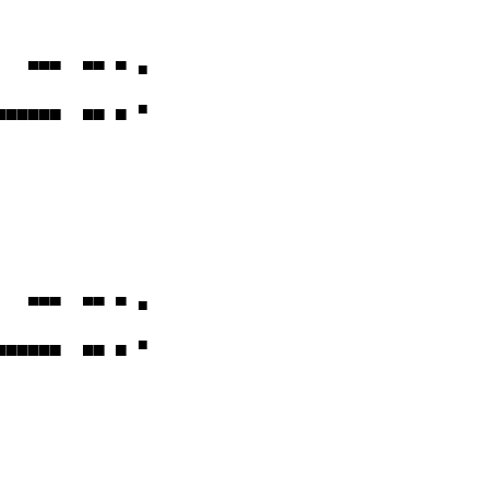
  ▀▀▀  ▀▀ ▀ ■

▄▄▄▄▄  ▄▄ ▄ ■

  ▀▀▀  ▀▀ ▀ ■

▄▄▄▄▄  ▄▄ ▄ ■
