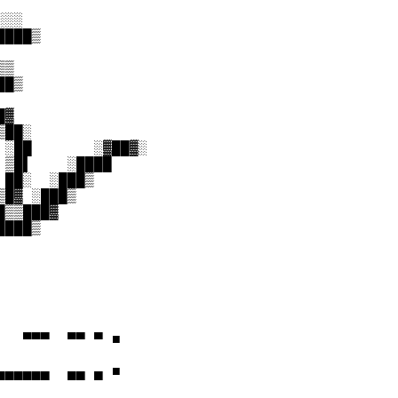
░░

███▒

▒

█▒

▓

██░

░██       ░▓██▓░

▒█▌    ░████

██░  ░███▒

█▓ ░███▒

▒▒███▓

███▒

  ▀▀▀  ▀▀ ▀ ■

▄▄▄▄▄  ▄▄ ▄ ■
